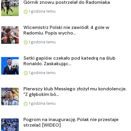
Górnik znowu postrzelał do Radomiaka
1 godzina temu
Wicemistrz Polski nie zawiódł. 4 gole w
Radomiu. Popis wycho...
1 godzina temu
Setki gapiów czekało pod katedrą na ślub
Ronaldo. Zaskakując...
1 godzina temu
Pierwszy klub Messiego złożył mu kondolencje.
"Z głębokim bó...
1 godzina temu
Pogrom na inaugurację. Polak nie przestaje
strzelać [WIDEO]