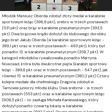
Młodzik Mateusz Oberda zdobył złoty medal w karabinie
sportowym leżąc (396,9 pkt), srebro w trzech postawach
(531 pkt) oraz brąz w karabinie pneumatycznym (393,5
pkt). Dwa brązowe krążki dołożył do klubowego dorobku
jego brat Jakub Oberda (w karabinie sportowym leżąc -
389,1 pkt oraz w trzech postawach - 493 pkt), który był
ponadto 13. w karabinie pneumatycznym (358,7 pkt). W
kategorii młodzików rywalizowała ponadto Martyna
Nowosad, która była dwukrotnie piąta (karabin sportowy
leżąc - 389,8 pkt oraz w trzech postawach - 547 pkt), jak
również 15. w karabinie pneumatycznym (380,2 pkt).Cztery
kolejne medale dla chełmskiego Dragona zdobyli w
Tarnowie juniorzy młodsi klubu. Dwa srebrne - w trzech
postawach (553 pkt) oraz w karabinie sportowym leżąc
(608,5 pkt) - to zasługa Michała Kaniewskiego, który
dołożył ponadto czwartą lokatę w karabinie
pneumatycznym (592,2 pkt). Drugie miejsce w karabinie