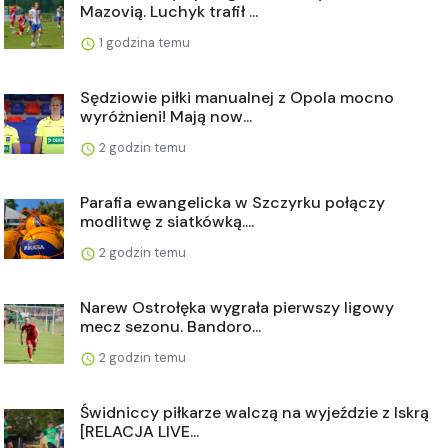
Mazovią. Luchyk trafił ...
1 godzina temu
Sędziowie piłki manualnej z Opola mocno
wyróżnieni! Mają now...
2 godzin temu
Parafia ewangelicka w Szczyrku połączy
modlitwę z siatkówką....
2 godzin temu
Narew Ostrołęka wygrała pierwszy ligowy
mecz sezonu. Bandoro...
2 godzin temu
Świdniccy piłkarze walczą na wyjeździe z Iskrą
[RELACJA LIVE...