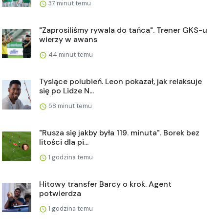
37 minut temu
"Zaprosiliśmy rywala do tańca". Trener GKS-u
wierzy w awans
44 minut temu
Tysiące polubień. Leon pokazał, jak relaksuje
się po Lidze N...
58 minut temu
"Rusza się jakby była 119. minuta". Borek bez
litości dla pi...
1 godzina temu
Hitowy transfer Barcy o krok. Agent
potwierdza
1 godzina temu