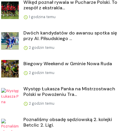
Wikęd poznał rywala w Pucharze Polski. To
zespół z ekstrakla...
1 godzina temu
Dwóch kandydatów do awansu spotka się
przy Al. Piłsudskiego ...
2 godzin temu
Biegowy Weekend w Gminie Nowa Ruda
2 godzin temu
Występ Łukasza Panka na Mistrzostwach
Polski w Powożeniu Tra...
2 godzin temu
Poznaliśmy obsadę sędziowską 2. kolejki
Betclic 2. Ligi.