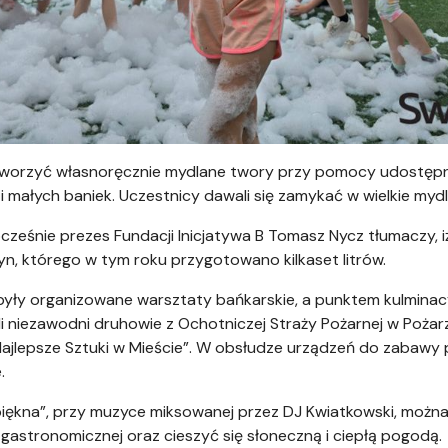
 tworzyć własnoręcznie mydlane twory przy pomocy udostęp
i małych baniek. Uczestnicy dawali się zamykać w wielkie mydla
ocześnie prezes Fundacji Inicjatywa B Tomasz Nycz tłumaczy, 
yn, którego w tym roku przygotowano kilkaset litrów.
 były organizowane warsztaty bańkarskie, a punktem kulminacy
li niezawodni druhowie z Ochotniczej Straży Pożarnej w Pożar
„Najlepsze Sztuki w Mieście”. W obsłudze urządzeń do zabawy
.
piękna”, przy muzyce miksowanej przez DJ Kwiatkowski, można 
y gastronomicznej oraz cieszyć się słoneczną i ciepłą pogodą.