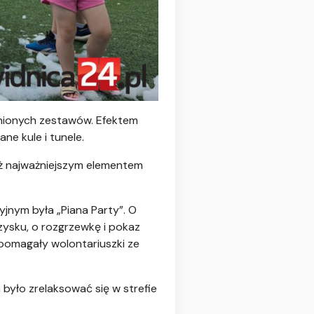
nionych
zestawów. Efektem
ne kule i tunele.
iż najważniejszym elementem
jnym była „Piana Party”. O
zysku, o rozgrzewkę i pokaz
 pomagały wolontariuszki ze
było zrelaksować się w strefie