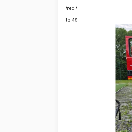
/red./
1
z 48