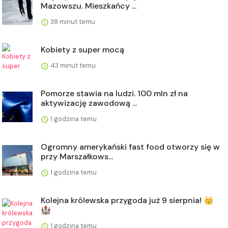
Mazowszu. Mieszkańcy ...
38 minut temu
Kobiety z super mocą
43 minut temu
Pomorze stawia na ludzi. 100 mln zł na
aktywizację zawodową ...
1 godzina temu
Ogromny amerykański fast food otworzy się w
przy Marszałkows...
1 godzina temu
Kolejna królewska przygoda już 9 sierpnia! 👑
🏰
1 godzina temu