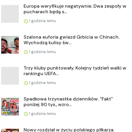
Europa weryfikuje negatywnie. Dwa zespoły w
pucharach będą s...
1 godzina temu
Szalona euforia gwiazd Grbicia w Chinach.
Wychodzą kulisy św...
1 godzina temu
Trzy kluby punktowały. Kolejny tydzień walki w
rankingu UEFA...
1 godzina temu
Spadkowa trzynastka dzienników. "Fakt"
poniżej 90 tys., wzro...
1 godzina temu
Nowy rozdział w życiu polskiego piłkarza.