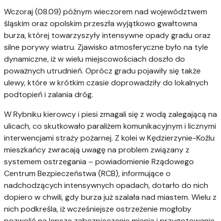
Wczoraj (08.09) późnym wieczorem nad województwem
śląskim oraz opolskim przeszła wyjątkowo gwałtowna
burza, której towarzyszyły intensywne opady gradu oraz
silne porywy wiatru. Zjawisko atmosferyczne było na tyle
dynamiczne, iż w wielu miejscowościach doszło do
poważnych utrudnień. Oprócz gradu pojawiły się także
ulewy, które w krótkim czasie doprowadziły do lokalnych
podtopień i zalania dróg.
W Rybniku kierowcy i piesi zmagali się z wodą zalegającą na
ulicach, co skutkowało paraliżem komunikacyjnym i licznymi
interwencjami straży pożarnej. Z kolei w Kędzierzynie-Koźlu
mieszkańcy zwracają uwagę na problem związany z
systemem ostrzegania – powiadomienie Rządowego
Centrum Bezpieczeństwa (RCB), informujące o
nadchodzących intensywnych opadach, dotarło do nich
dopiero w chwili, gdy burza już szalała nad miastem. Wielu z
nich podkreśla, iż wcześniejsze ostrzeżenie mogłoby
pozwolić na lepsze zabezpieczenie mienia i przygotowanie