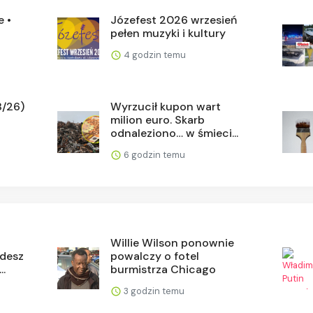
e •
Józefest 2026 wrzesień
pełen muzyki i kultury
4 godzin temu
8/26)
Wyrzucił kupon wart
milion euro. Skarb
odnaleziono… w śmieci...
6 godzin temu
Willie Wilson ponownie
idesz
powalczy o fotel
..
burmistrza Chicago
3 godzin temu