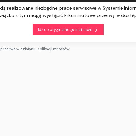
 będą realizowane niezbędne prace serwisowe w Systemie Inf
 związku z tym mogą wystąpić kilkuminutowe przerwy w dostęp
Idź do oryginalnego materiału
przerwa w działaniu aplikacji mKraków