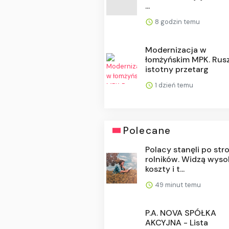
...
8 godzin temu
Modernizacja w
łomżyńskim MPK. Rus
istotny przetarg
1 dzień temu
Polecane
Polacy stanęli po str
rolników. Widzą wyso
koszty i t...
49 minut temu
P.A. NOVA SPÓŁKA
AKCYJNA - Lista