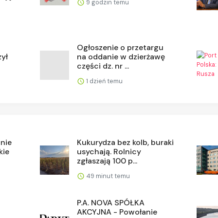
9 godzin temu
Ogłoszenie o przetargu
zył
na oddanie w dzierżawę
części dz. nr ...
1 dzień temu
onie
Kukurydza bez kolb, buraki
kie
usychają. Rolnicy
zgłaszają 100 p...
49 minut temu
P.A. NOVA SPÓŁKA
AKCYJNA - Powołanie