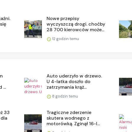
aźni.
Nowe przepisy
się
wyczyszczą drogi. choćby
28 700 kierowców może...
12 godzin temu
m
Auto uderzyło w drzewo.
U 4-latka doszło do
...
zatrzymania krąż...
8 godzin temu
eż 33
Tragiczne zderzenie
 dla
skutera wodnego z
motorówką. Zginął 16-l...