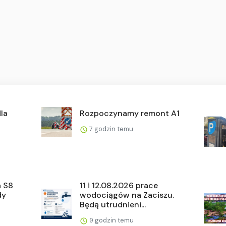
la
Rozpoczynamy remont A1
7 godzin temu
a S8
11 i 12.08.2026 prace
dy
wodociągów na Zaciszu.
Będą utrudnieni...
9 godzin temu