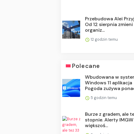
Przebudowa Alei Przyj
Od 12 sierpnia zmieni 
organiz...
12 godzin temu
Polecane
Wbudowana w syste
Windows 11 aplikacja
Pogoda zużywa ponad 
5 godzin temu
Burze z gradem, ale t
stopnie. Alerty IMGW
większoś...