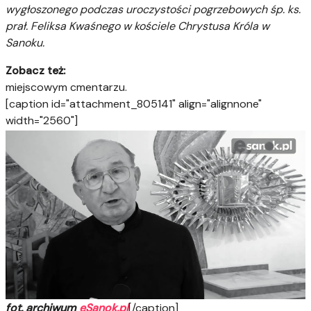
wygłoszonego podczas uroczystości pogrzebowych śp. ks.
prał. Feliksa Kwaśnego w kościele Chrystusa Króla w
Sanoku.
Zobacz też:
miejscowym cmentarzu.
[caption id="attachment_805141" align="alignnone"
width="2560"]
fot. archiwum
eSanok.pl
[/caption]