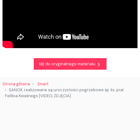
Idź do oryginalnego materiału
Strona główna
Zmarli
SANOK. realizowane są uroczystości pogrzebowe śp. ks. prał.
Feliksa Kwaśnego [VIDEO, ZDJĘCIA]