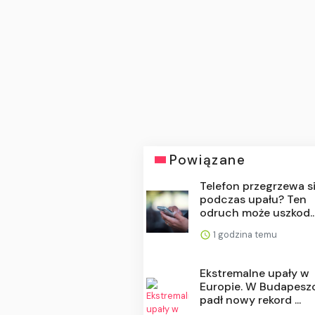
Powiązane
Telefon przegrzewa s
podczas upału? Ten
odruch może uszkod..
1 godzina temu
Ekstremalne upały w
Europie. W Budapesz
padł nowy rekord ...