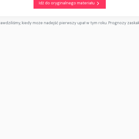
Idź do oryginalnego materiału
awdziliśmy, kiedy może nadejść pierwszy upał w tym roku. Prognozy zaska