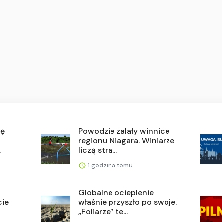
ię
Powodzie zalały winnice
regionu Niagara. Winiarze
.
liczą stra...
1 godzina temu
Globalne ocieplenie
cie
właśnie przyszło po swoje.
„Foliarze” te...