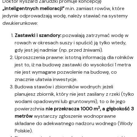
Doktor Ryszard Zarudzki promuje koncepcję
„inteligentnych melioracji”
m.in. zamiast rowów, które
jedynie odprowadzają wodę, należy stawiać na systemy
dwukierunkowe:
Zastawki i szandory:
pozwalają zatrzymać wodę w
rowach w okresach suszy i spuścić ją tylko wtedy,
gdy jest jej nadmiar (np. przed żniwami).
Uproszczenia prawne: istotną informacją dla rolników
jest to, iż na budowę zastawki do wysokości 1 metra
nie jest wymagane pozwolenie na budowę, co
znacznie ułatwia inwestycje.
Budowa stawów i zbiorników wodnych: jeżeli
planujesz zbiornik, który nie jest zasilany z rzeki (tylko
wodami opadowymi lub gruntowymi), to o ile jego
2
powierzchnia
nie przekracza 1000 m
, a głębokość 3
metrów
wystarczy zgłoszenie wodnoprawne
składane do adekwatnego nadzoru wodnego (Wody
Polskie).