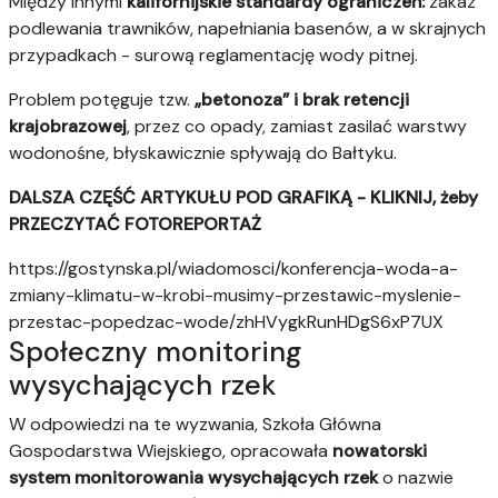
Między innymi
kalifornijskie standardy ograniczeń:
zakaz
podlewania trawników, napełniania basenów, a w skrajnych
przypadkach - surową reglamentację wody pitnej.
Problem potęguje tzw.
„betonoza” i brak retencji
krajobrazowej
, przez co opady, zamiast zasilać warstwy
wodonośne, błyskawicznie spływają do Bałtyku.
DALSZA CZĘŚĆ ARTYKUŁU POD GRAFIKĄ - KLIKNIJ, żeby
PRZECZYTAĆ FOTOREPORTAŻ
https://gostynska.pl/wiadomosci/konferencja-woda-a-
zmiany-klimatu-w-krobi-musimy-przestawic-myslenie-
przestac-popedzac-wode/zhHVygkRunHDgS6xP7UX
Społeczny monitoring
wysychających rzek
W odpowiedzi na te wyzwania, Szkoła Główna
Gospodarstwa Wiejskiego, opracowała
nowatorski
system monitorowania wysychających rzek
o nazwie