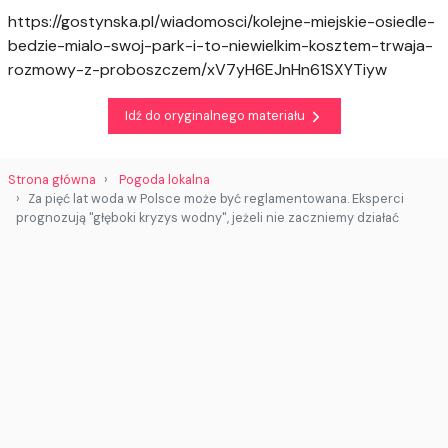
https://gostynska.pl/wiadomosci/kolejne-miejskie-osiedle-
bedzie-mialo-swoj-park-i-to-niewielkim-kosztem-trwaja-
rozmowy-z-proboszczem/xV7yH6EJnHn61SXYTiyw
Idź do oryginalnego materiału
Strona główna
Pogoda lokalna
Za pięć lat woda w Polsce może być reglamentowana. Eksperci
prognozują "głęboki kryzys wodny", jeżeli nie zaczniemy działać