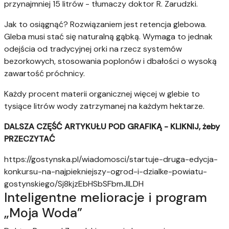
przynajmniej 15 litrów - tłumaczy doktor R. Zarudzki.
Jak to osiągnąć? Rozwiązaniem jest retencja glebowa.
Gleba musi stać się naturalną gąbką. Wymaga to jednak
odejścia od tradycyjnej orki na rzecz systemów
bezorkowych, stosowania poplonów i dbałości o wysoką
zawartość próchnicy.
Każdy procent materii organicznej więcej w glebie to
tysiące litrów wody zatrzymanej na każdym hektarze.
DALSZA CZĘŚĆ ARTYKUŁU POD GRAFIKĄ - KLIKNIJ, żeby
PRZECZYTAĆ
https://gostynska.pl/wiadomosci/startuje-druga-edycja-
konkursu-na-najpiekniejszy-ogrod-i-dzialke-powiatu-
gostynskiego/Sj8kjzEbHSbSFbmJlLDH
Inteligentne melioracje i program
„Moja Woda”