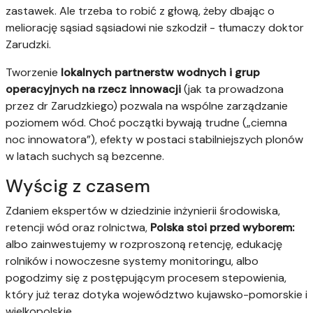
zastawek. Ale trzeba to robić z głową, żeby dbając o
meliorację sąsiad sąsiadowi nie szkodził - tłumaczy doktor
Zarudzki.
Tworzenie
lokalnych partnerstw wodnych i grup
operacyjnych na rzecz innowacji
(jak ta prowadzona
przez dr Zarudzkiego) pozwala na wspólne zarządzanie
poziomem wód. Choć początki bywają trudne („ciemna
noc innowatora”), efekty w postaci stabilniejszych plonów
w latach suchych są bezcenne.
Wyścig z czasem
Zdaniem ekspertów w dziedzinie inżynierii środowiska,
retencji wód oraz rolnictwa,
Polska stoi przed wyborem:
albo zainwestujemy w rozproszoną retencję, edukację
rolników i nowoczesne systemy monitoringu, albo
pogodzimy się z postępującym procesem stepowienia,
który już teraz dotyka województwo kujawsko-pomorskie i
wielkopolskie.