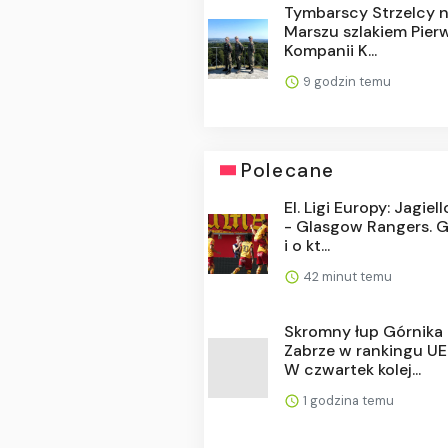
Tymbarscy Strzelcy 
Marszu szlakiem Pier
Kompanii K...
9 godzin temu
Polecane
El. Ligi Europy: Jagiel
- Glasgow Rangers. G
i o kt...
42 minut temu
Skromny łup Górnika
Zabrze w rankingu UE
W czwartek kolej...
1 godzina temu