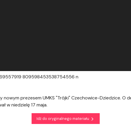
6069557919 809598453538754556 n
y nowym prezesem UMKS "Trójki" Czechowice-Dziedzice. O de
ał w niedzielę 17 maja.
Idź do oryginalnego materiału