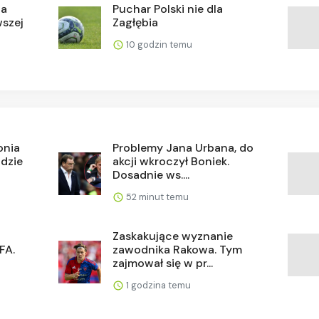
na
Puchar Polski nie dla
wszej
Zagłębia
10 godzin temu
lonia
Problemy Jana Urbana, do
dzie
akcji wkroczył Boniek.
Dosadnie ws....
52 minut temu
Zaskakujące wyznanie
FA.
zawodnika Rakowa. Tym
zajmował się w pr...
1 godzina temu