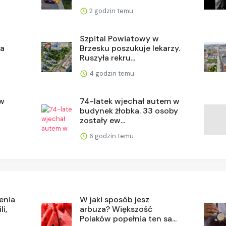
2 godzin temu
Szpital Powiatowy w
wa
Brzesku poszukuje lekarzy.
Ruszyła rekru...
4 godzin temu
 w
74-latek wjechał autem w
budynek żłobka. 33 osoby
zostały ew...
6 godzin temu
enia
W jaki sposób jesz
i,
arbuza? Większość
Polaków popełnia ten sa...