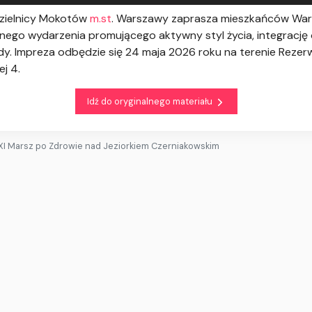
Dzielnicy Mokotów
m.st
. Warszawy zaprasza mieszkańców Wars
nego wydarzenia promującego aktywny styl życia, integrację
. Impreza odbędzie się 24 maja 2026 roku na terenie Rezer
ej 4.
Idź do oryginalnego materiału
XI Marsz po Zdrowie nad Jeziorkiem Czerniakowskim