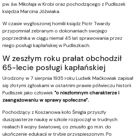
pw. św. Mikołaja w Krobi oraz pochodzącego z Pudliszek
księdza Marcina Jóźwiaka.
W czasie wygłoszonej homilii ksiądz Piotr Twardy
przypomniał zebranym o dokonaniach swojego
poprzednika w ciągu niemal 45 lat sprawowania przez
niego posługi kapłańskiej w Pudliszkach.
W zeszłym roku prałat obchodził
65-lecie posługi kapłańskiej
Urodzony w 7 sierpnia 1935 roku Ludwik Maćkowiak zapisał
się złotymi zgłoskami w ostatnim prawie półwieczu historii
Pudliszek jako człowiek
"o niezłomnym charakterze i
zaangażowaniu w sprawy społeczne".
Pochodzący z Koszanowa koło Śmigla przyszły
duszpasterze naukę w szkole rozpoczął w trudnych
realiach II wojny światowej, co zmusiło go m.in. do
ukończenie edukacji w trybie przyspieszonym. Po