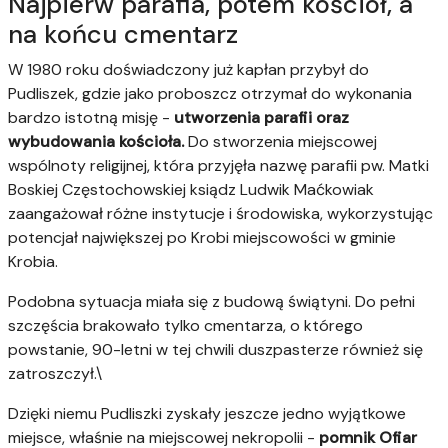
Najpierw parafia, potem kościół, a
na końcu cmentarz
W 1980 roku doświadczony już kapłan przybył do
Pudliszek, gdzie jako proboszcz otrzymał do wykonania
bardzo istotną misję -
utworzenia parafii oraz
wybudowania kościoła.
Do stworzenia miejscowej
wspólnoty religijnej, która przyjęła nazwę parafii pw. Matki
Boskiej Częstochowskiej ksiądz Ludwik Maćkowiak
zaangażował różne instytucje i środowiska, wykorzystując
potencjał największej po Krobi miejscowości w gminie
Krobia.
Podobna sytuacja miała się z budową świątyni. Do pełni
szczęścia brakowało tylko cmentarza, o którego
powstanie, 90-letni w tej chwili duszpasterze również się
zatroszczył.\
Dzięki niemu Pudliszki zyskały jeszcze jedno wyjątkowe
miejsce, właśnie na miejscowej nekropolii -
pomnik Ofiar