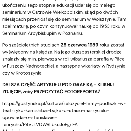
ukończeniu tego stopnia edukacji udał się do małego
seminarium w Ostrowie Wielkopolskim, skąd po dwóch
miesiącach przeniósł się do seminarium w Wolsztynie. Tam
zdał maturę, po czym kontynuował naukę od 1953 roku w
Seminarium Arcybiskupim w Poznaniu.
Po sześcioletnich studiach
28 czerwca 1959 roku
został
wyświęcony na księdza. Na jego duszpasterskiej drodze
znalazły się m.in. pierwsza w roli wikariusza parafia w Piłce
w Puszczy Nadnoteckiej, a następne wikariaty w Rydzynie
czy w Krotoszynie.
DALSZA CZĘŚĆ ARTYKUŁU POD GRAFIKĄ - KLIKNIJ
ZDJĘCIE, żeby PRZECZYTAĆ FOTOREPORTAŻ
https://gostynska.pl/kultura/zalozyciel-firmy-pudliszki-w-
teatrzyku-kamishibai-bajka-o-stasiu-marzycielu-
opowiada-o-stanislawie-
fenrychu/P4VztVDWRLbkuJoFgnFA