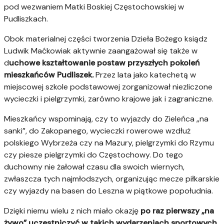
pod wezwaniem Matki Boskiej Częstochowskiej w
Pudliszkach.
Obok materialnej części tworzenia Dzieła Bożego ksiądz
Ludwik Maćkowiak aktywnie zaangażował się także w
d
uchowe kształtowanie postaw przyszłych pokoleń
mieszkańców Pudliszek.
Przez lata jako katechetą w
miejscowej szkole podstawowej zorganizował niezliczone
wycieczki i pielgrzymki, zarówno krajowe jak i zagraniczne.
Mieszkańcy wspominają, czy to wyjazdy do Zieleńca „na
sanki”, do Zakopanego, wycieczki rowerowe wzdłuż
polskiego Wybrzeża czy na Mazury, pielgrzymki do Rzymu
czy piesze pielgrzymki do Częstochowy. Do tego
duchowny nie żałował czasu dla swoich wiernych,
zwłaszcza tych najmłodszych, organizując mecze piłkarskie
czy wyjazdy na basen do Leszna w piątkowe popołudnia.
Dzięki niemu wielu z nich miało okazję
po raz pierwszy „na
żywo” uczestniczyć w takich wydarzeniach sportowych
,