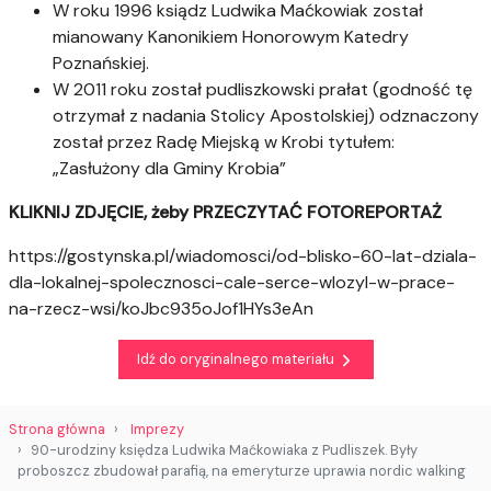
W roku 1996 ksiądz Ludwika Maćkowiak został
mianowany Kanonikiem Honorowym Katedry
Poznańskiej.
W 2011 roku został pudliszkowski prałat (godność tę
otrzymał z nadania Stolicy Apostolskiej) odznaczony
został przez Radę Miejską w Krobi tytułem:
„Zasłużony dla Gminy Krobia”
KLIKNIJ ZDJĘCIE, żeby PRZECZYTAĆ FOTOREPORTAŻ
https://gostynska.pl/wiadomosci/od-blisko-60-lat-dziala-
dla-lokalnej-spolecznosci-cale-serce-wlozyl-w-prace-
na-rzecz-wsi/koJbc935oJof1HYs3eAn
Idź do oryginalnego materiału
Strona główna
Imprezy
90-urodziny księdza Ludwika Maćkowiaka z Pudliszek. Były
proboszcz zbudował parafią, na emeryturze uprawia nordic walking