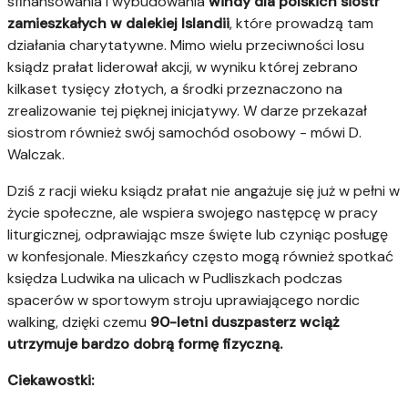
sfinansowania i wybudowania
windy dla polskich sióstr
zamieszkałych w dalekiej Islandii
, które prowadzą tam
działania charytatywne. Mimo wielu przeciwności losu
ksiądz prałat liderował akcji, w wyniku której zebrano
kilkaset tysięcy złotych, a środki przeznaczono na
zrealizowanie tej pięknej inicjatywy. W darze przekazał
siostrom również swój samochód osobowy - mówi D.
Walczak.
Dziś z racji wieku ksiądz prałat nie angażuje się już w pełni w
życie społeczne, ale wspiera swojego następcę w pracy
liturgicznej, odprawiając msze święte lub czyniąc posługę
w konfesjonale. Mieszkańcy często mogą również spotkać
księdza Ludwika na ulicach w Pudliszkach podczas
spacerów w sportowym stroju uprawiającego nordic
walking, dzięki czemu
90-letni duszpasterz wciąż
utrzymuje bardzo dobrą formę fizyczną.
Ciekawostki: