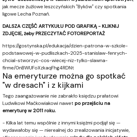
jak mecze żużlowe leszczyńskich "Byków" czy spotkania
ligowe Lecha Poznań.
DALSZA CZĘŚĆ ARTYKUŁU POD GRAFIKĄ - KLIKNIJ
ZDJĘCIE, żeby PRZECZYTAĆ FOTOREPORTAŻ
https://gostynska.pl/edukacja/dzien-patrona-w-szkole-
podstawowej-w-pudliszkach-2025-stanislaw-fenrych-
chcial-stworzyc-cos-wiecej-niz-tylko-slawna-
firme/0nBWUFoXzkaqFhg4RDNt
Na emeryturze można go spotkać
"w dresach" i z kijkami
Tego zaangażowanie nie zabrakło księdzu prałatowi
Ludwikowi Maćkowiakowi nawet
po przejściu na
emeryturę w 2011 roku.
- Kilka lat temu wspólnie z innymi księżmi podjął się —
wydawałoby się — nierealnej do zrealizowania inicjatywie,