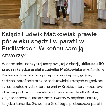
Ksiądz Ludwik Maćkowiak prawie
pół wieku spędził w parafii w
Pudliszkach. W końcu sam ją
stworzył
W sobotniej uroczystej mszy świętej z okazji
jubileuszu 90.
urodzin księdza prałata Ludwika Maćkowiaka
w kościele w
Pudliszkach uczestniczyli zaproszeni kapłani, goście,
rodzina, parafianie oraz przedstawicieli różnych organizacji
i grup społecznych z terenu gminy Krobia. Liturgię odprawił
obecny proboszcz parafii pod wezwaniem Matki Boskiej
Częstochowskiej ksiądz Piotr Twardy w asyście jubilata,
księdza kanonika Sławomira Grośtego, proboszcza parafii