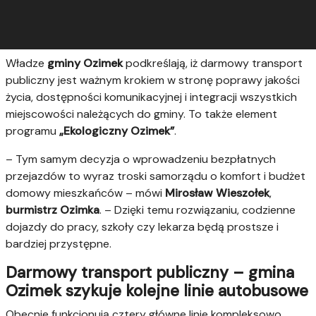
Władze
gminy Ozimek
podkreślają, iż darmowy transport
publiczny jest ważnym krokiem w stronę poprawy jakości
życia, dostępności komunikacyjnej i integracji wszystkich
miejscowości należących do gminy. To także
element
programu
„Ekologiczny Ozimek”
.
– Tym samym decyzja o wprowadzeniu bezpłatnych
przejazdów to wyraz troski samorządu o komfort i budżet
domowy mieszkańców – mówi
Mirosław Wieszołek
,
burmistrz Ozimka
. – Dzięki temu rozwiązaniu, codzienne
dojazdy do pracy, szkoły czy lekarza będą prostsze i
bardziej przystępne.
Darmowy transport publiczny – gmina
Ozimek szykuje kolejne linie autobusowe
Obecnie funkcjonują cztery główne linie kompleksowo