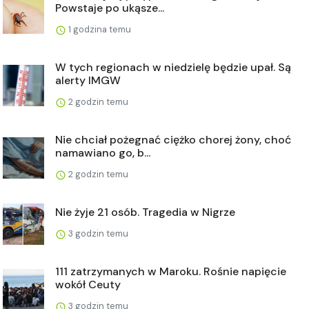
Powstaje po ukąsze...
1 godzina temu
W tych regionach w niedzielę będzie upał. Są
alerty IMGW
2 godzin temu
Nie chciał pożegnać ciężko chorej żony, choć
namawiano go, b...
2 godzin temu
Nie żyje 21 osób. Tragedia w Nigrze
3 godzin temu
111 zatrzymanych w Maroku. Rośnie napięcie
wokół Ceuty
3 godzin temu