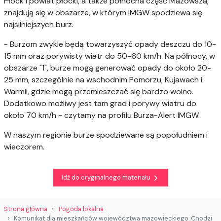
Płock i powiat płocki, a także północna część Mazowsza,
znajdują się w obszarze, w którym IMGW spodziewa się
najsilniejszych burz.
- Burzom zwykle będą towarzyszyć opady deszczu do 10-
15 mm oraz porywisty wiatr do 50-60 km/h. Na północy, w
obszarze "1", burze mogą generować opady do około 20-
25 mm, szczególnie na wschodnim Pomorzu, Kujawach i
Warmii, gdzie mogą przemieszczać się bardzo wolno.
Dodatkowo możliwy jest tam grad i porywy wiatru do
około 70 km/h - czytamy na profilu Burza-Alert IMGW.
W naszym regionie burze spodziewane są popołudniem i
wieczorem.
Idź do oryginalnego materiału
Strona główna
Pogoda lokalna
Komunikat dla mieszkańców województwa mazowieckiego. Chodzi