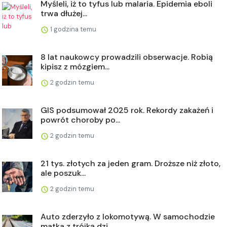
Myśleli, iż to tyfus lub malaria. Epidemia eboli
trwa dłużej...
1 godzina temu
8 lat naukowcy prowadzili obserwacje. Robią
kipisz z mózgiem...
2 godzin temu
GIS podsumował 2025 rok. Rekordy zakażeń i
powrót choroby po...
2 godzin temu
21 tys. złotych za jeden gram. Droższe niż złoto,
ale poszuk...
2 godzin temu
Auto zderzyło z lokomotywą. W samochodzie
matka z trójką dzi...