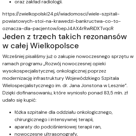
oraz zakład radiologii.
https://zwielkopolski24.pl/wiadomosci/wiele-szpitali-
powiatowych-stoi-na-krawedzi-bankructwa-co-to-
oznacza-dla-pacjentow/oepJ4AX4rRwRiDXTvqcR
Jeden z trzech takich rezonansów
w całej Wielkopolsce
Wcześniej pisaliśmy już o zakupie nowoczesnego sprzętu w
ramach programu „Rozwój nowoczesnej opieki
wysokospecjalistycznej, onkologicznej poprzez
modernizację infrastruktury Wojewódzkiego Szpitala
Wielospecjalistycznego im. dr. Jana Jonstona w Lesznie”.
Dzięki dofinansowaniu, które wyniosło ponad 83,5 mln. zł
udało się kupić:
łóżka szpitalne dla oddziału onkologicznego,
chirurgicznego i intensywnej terapii,
aparaty do podciśnieniowej terapii ran,
nowoczesne ultrasonografy,