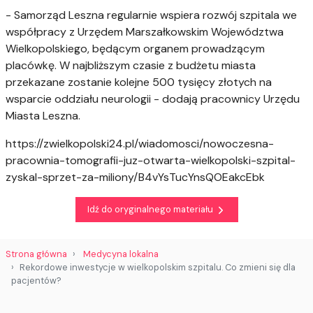
- Samorząd Leszna regularnie wspiera rozwój szpitala we
współpracy z Urzędem Marszałkowskim Województwa
Wielkopolskiego, będącym organem prowadzącym
placówkę. W najbliższym czasie z budżetu miasta
przekazane zostanie kolejne 500 tysięcy złotych na
wsparcie oddziału neurologii - dodają pracownicy Urzędu
Miasta Leszna.
https://zwielkopolski24.pl/wiadomosci/nowoczesna-
pracownia-tomografii-juz-otwarta-wielkopolski-szpital-
zyskal-sprzet-za-miliony/B4vYsTucYnsQOEakcEbk
Idź do oryginalnego materiału
Strona główna
Medycyna lokalna
Rekordowe inwestycje w wielkopolskim szpitalu. Co zmieni się dla
pacjentów?