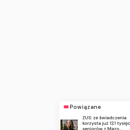
Powiązane
ZUS: ze świadczenia
korzysta już 121 tysię
seniorów z Mazo...