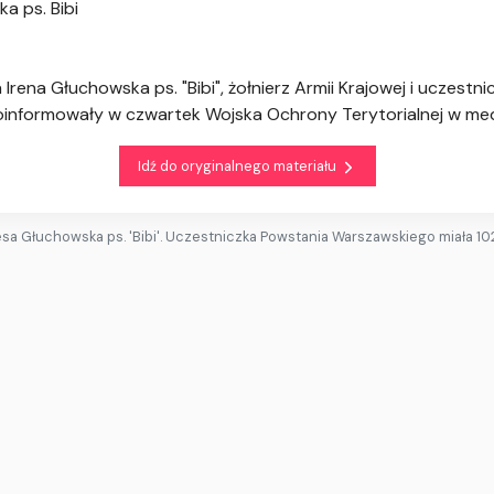
a ps. Bibi
Irena Głuchowska ps. "Bibi", żołnierz Armii Krajowej i uczestn
poinformowały w czwartek Wojska Ochrony Terytorialnej w m
Idź do oryginalnego materiału
esa Głuchowska ps. 'Bibi'. Uczestniczka Powstania Warszawskiego miała 102