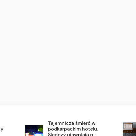
Tajemnicza śmierć w
cy
podkarpackim hotelu.
Śledczy ujawniają p...