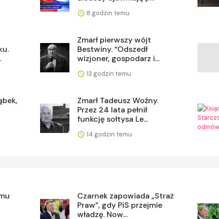
8 godzin temu
Zmarł pierwszy wójt
ku.
Bestwiny. “Odszedł
.
wizjoner, gospodarz i...
13 godzin temu
ąbek,
Zmarł Tadeusz Woźny.
Przez 24 lata pełnił
funkcję sołtysa Le...
14 godzin temu
rmu
Czarnek zapowiada „Straż
Praw”, gdy PiS przejmie
władzę. Now...