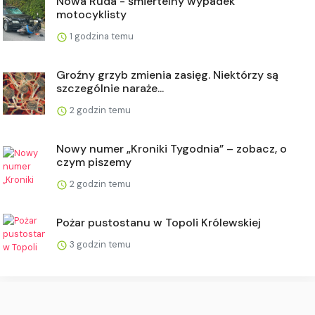
Nowa Ruda - śmiertelny wypadek
motocyklisty
1 godzina temu
Groźny grzyb zmienia zasięg. Niektórzy są
szczególnie naraże...
2 godzin temu
Nowy numer „Kroniki Tygodnia” – zobacz, o
czym piszemy
2 godzin temu
Pożar pustostanu w Topoli Królewskiej
3 godzin temu