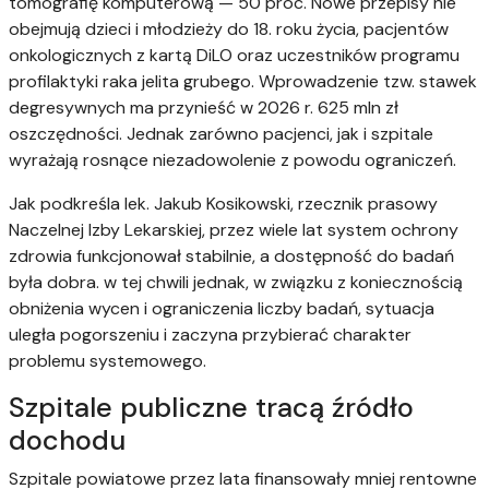
tomografię komputerową — 50 proc. Nowe przepisy nie
obejmują dzieci i młodzieży do 18. roku życia, pacjentów
onkologicznych z kartą DiLO oraz uczestników programu
profilaktyki raka jelita grubego. Wprowadzenie tzw. stawek
degresywnych ma przynieść w 2026 r. 625 mln zł
oszczędności. Jednak zarówno pacjenci, jak i szpitale
wyrażają rosnące niezadowolenie z powodu ograniczeń.
Jak podkreśla lek. Jakub Kosikowski, rzecznik prasowy
Naczelnej Izby Lekarskiej, przez wiele lat system ochrony
zdrowia funkcjonował stabilnie, a dostępność do badań
była dobra. w tej chwili jednak, w związku z koniecznością
obniżenia wycen i ograniczenia liczby badań, sytuacja
uległa pogorszeniu i zaczyna przybierać charakter
problemu systemowego.
Szpitale publiczne tracą źródło
dochodu
Szpitale powiatowe przez lata finansowały mniej rentowne